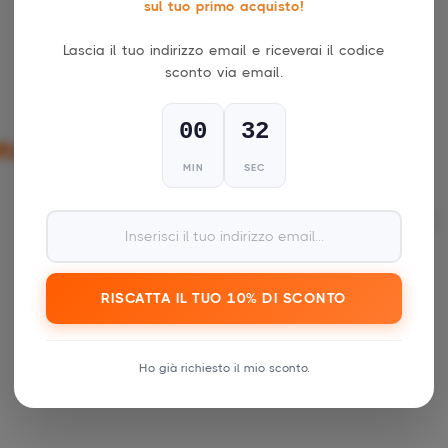
sul tuo primo acquisto!
Lascia il tuo indirizzo email e riceverai il codice
sconto via email.
00
31
tste festivalnieuws
MIN
SEC
RISCATTA IL TUO 10% DI SCONTO
Ho già richiesto il mio sconto.