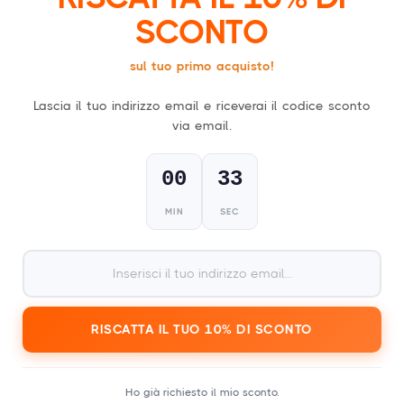
SCONTO
sul tuo primo acquisto!
Festival Cadeaukaart Fysieke Pas
Lascia il tuo indirizzo email e riceverai il codice sconto
Confetti
via email.
Bestandstype: PNG
Scarica
00
31
MIN
SEC
Festival Cadeaukaart Fysieke Pas
RISCATTA IL TUO 10% DI SCONTO
Schuin Transparant
Bestandstype: PNG
Ho già richiesto il mio sconto.
Scarica