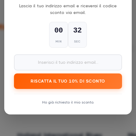
Lascia il tuo indirizzo email e riceverai il codice
sconto via email.
tste festivalnieuws
00
31
MIN
SEC
RISCATTA IL TUO 10% DI SCONTO
Ho già richiesto il mio sconto.
Holland International Blues
Ma