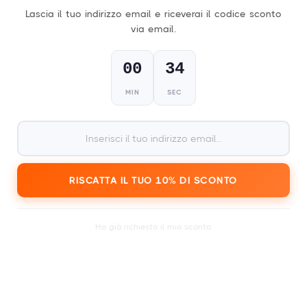
Lascia il tuo indirizzo email e riceverai il codice sconto
Riscatta la tua Carta Regalo Festival
via email.
Vuoi riscattare la tua Carta Regalo Festival? Crea un
account qui, accedi e utilizza la tua carta
00
33
successivamente durante il pagamento nella schermata
di checkout.
MIN
SEC
Riscattare
RISCATTA IL TUO 10% DI SCONTO
Il
programma del festival
cambia ogni giorno. Tieni
quindi
d'occhio l'agenda!
Ho già richiesto il mio sconto.
Festival esaurito?
Lascia il tuo indirizzo email presso di noi e ti invieremo
periodicamente i
festival e eventi più recenti
.