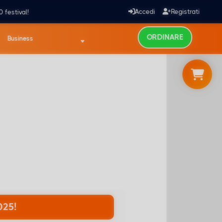
Accedi
Registrati
0 festival!
ORDINARE
Business
025!