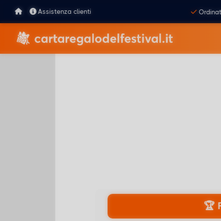
Assistenza clienti
Ordinat
🏆 