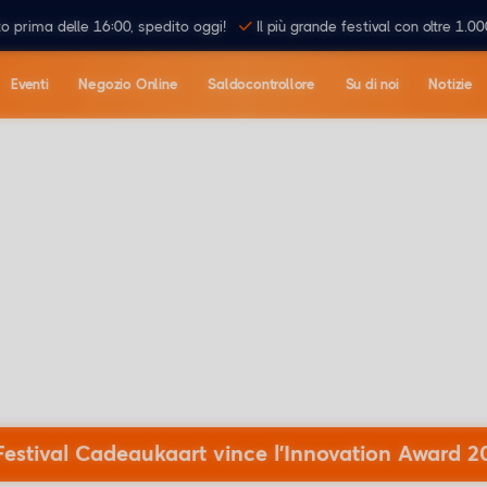
o prima delle 16:00, spedito oggi!
Il più grande festival con oltre 1.00
Eventi
Negozio Online
Saldocontrollore
Su di noi
Notizie
Festival Cadeaukaart vince l'Innovation Award 2