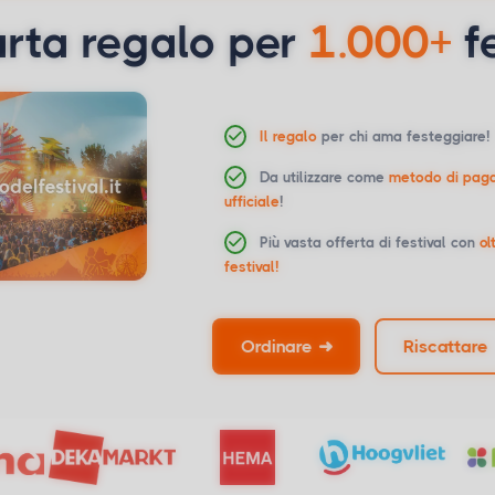
rta regalo per
1.000+
f
Il regalo
per chi ama festeggiare!
Da utilizzare come
metodo di pag
ufficiale
!
Più vasta offerta di festival
con
ol
festival!
Ordinare
➜
Riscattare